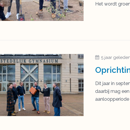
Het wordt groen 
5 jaar gelede
Oprichti
Dit jaar in sept
daarbij mag een 
aanloopperiode 