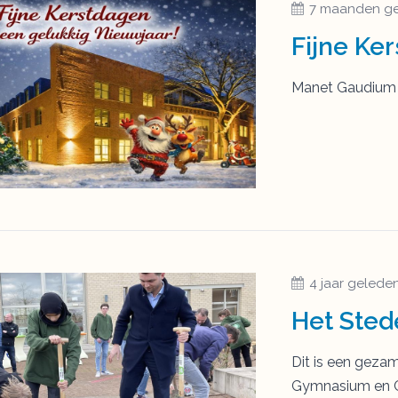
7 maanden g
Manet Gaudium 
4 jaar gelede
Dit is een gezam
Gymnasium en C