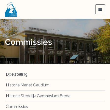
Togg
navig
Commissies
Doelstelling
Historie Manet Gaudium
Historie Stedelijk Gymnasium Breda
Commissies