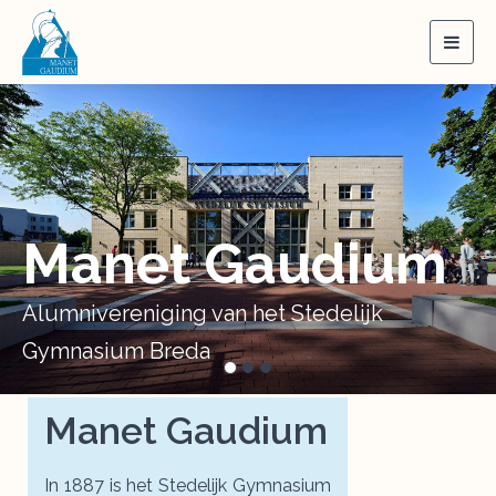
Togg
navig
Previous
Nex
Manet Gaudium
Alumnivereniging van het Stedelijk
Gymnasium Breda
Manet Gaudium
In 1887 is het Stedelijk Gymnasium